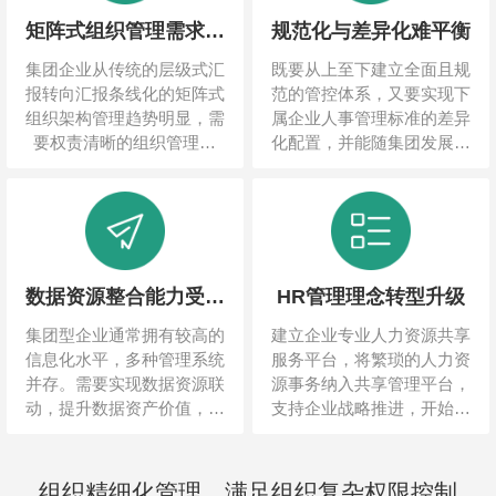
矩阵式组织管理需求深
规范化与差异化难平衡
化
集团企业从传统的层级式汇
既要从上至下建立全面且规
报转向汇报条线化的矩阵式
范的管控体系，又要实现下
组织架构管理趋势明显，需
属企业人事管理标准的差异
要权责清晰的组织管理体
化配置，并能随集团发展适
系，实现对多区域、多产业
时调整，形成集团型管控的
的有效管控。
主要矛盾。
数据资源整合能力受考
HR管理理念转型升级
验
集团型企业通常拥有较高的
建立企业专业人力资源共享
信息化水平，多种管理系统
服务平台，将繁琐的人力资
并存。需要实现数据资源联
源事务纳入共享管理平台，
动，提升数据资产价值，对
支持企业战略推进，开始成
内部系统集成能力提出更高
为行业共识，企业面临管理
要求。
转型压力。
组织精细化管理，满足组织复杂权限控制